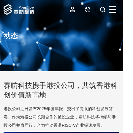
首页
动态
IP
边缘计算
数据中心
资源与支持
赛昉科技携手港投公司，共筑香港科
当
创价值新高地
港R
公司
城
港投公司近日发布2025年度年报，交出了亮眼的科创发展答
卷。作为港投公司长期合作的被投企业，赛昉科技将持续与港
近日，
投公司并肩同行，合力推动香港RISC-V产业提速发展。
RISC-