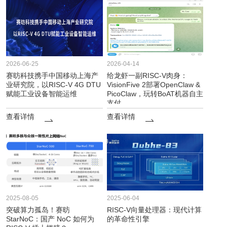
2026-06-25
2026-04-14
赛昉科技携手中国移动上海产
给龙虾一副RISC-V肉身：
业研究院，以RISC-V 4G DTU
VisionFive 2部署OpenClaw &
赋能工业设备智能运维
PicoClaw，玩转BoAT机器自主
支付
查看详情
查看详情
2025-08-05
2025-06-04
突破算力孤岛！赛昉
RISC-V向量处理器：现代计算
StarNoC：国产 NoC 如何为
的革命性引擎