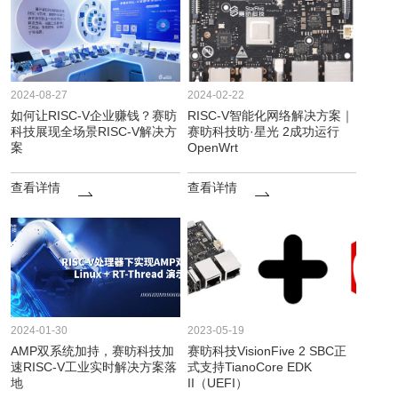
2024-08-27
2024-02-22
如何让RISC-V企业赚钱？赛昉
RISC-V智能化网络解决方案｜
科技展现全场景RISC-V解决方
赛昉科技昉·星光 2成功运行
案
OpenWrt
查看详情
查看详情
2024-01-30
2023-05-19
AMP双系统加持，赛昉科技加
赛昉科技VisionFive 2 SBC正
速RISC-V工业实时解决方案落
式支持TianoCore EDK
地
II（UEFI）