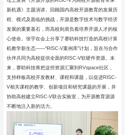
坛
上
发表
《
开源开放的
RISC-V为高校开源教育带来
新机遇
》
主题演讲。回顾国内高校开源教育的发展历
程、模式及面临的挑战，
开源是数字技术与数字经济
发展的重要基石，而高校则肩负着培养开源人才的核
心使命。
张宇在会上
分享了
赛昉科技打造
的
高校计算
机教学新生态
——“RISC-V案例库”计划
，
旨在
与合作
伙伴共同为高校提供全面的
RISC-V软硬件资源。未
来，赛昉科技将把这些资源汇聚到RVspace社区，
支持样板高校开发教材、课程和课题，以促进RISC-
V相关课程的教学、创新项目和研究课题的开展，并
协助高校建立RISC-V联合实验室
，
为
开源教育
源源
不断地
注入新
的
活力。