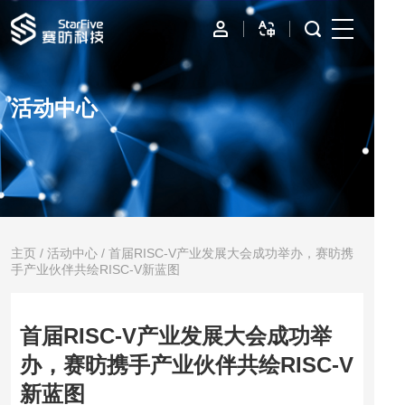
首页
活动中心
IP
边缘计算
数据中心
资源与支持
主页
/
活动中心
/ 首届RISC-V产业发展大会成功举办，赛昉携
手产业伙伴共绘RISC-V新蓝图
公司
首届RISC-V产业发展大会成功举
办，赛昉携手产业伙伴共绘RISC-V
新蓝图