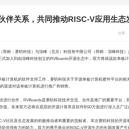
伴关系，共同推动RISC-V应用生态
分享:
有限公司（简称：赛昉科技）与澎峰（北京）科技有中限公司（简称：澎峰科技
式加入到由澎峰科技创立的RVBoards开源生态中，双方将就该款单板
已经启动对该单板计算机的软件支持工作，赛昉科技关于开源单板计算机硬件平台的
自身的渠道对该单板计算机进行推广和销售。
进行合作，RVBoards是赛昉科技技术交流、合作及推广的重要平台，
的价值。未来双方还将在底层的开源计算库及软件BSD方面进行深入且广泛
SC-V社区及生态发展的积极推动者和重要的贡献者。本次赛昉科技的开源
V应用提供强有力的助力，双方的携手将会对RISC-V开源生态的长期发展产