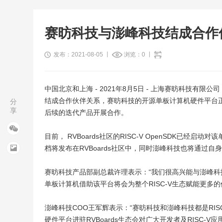
赛昉科技与澎峰科技结成合作伙
发布：2021-08-05 丨
浏览：
0
丨
中国北京和上海 - 2021年8月5日 - 上海赛昉科技
结成合作伙伴关系，赛昉科技的开源单板计算机硬件平台正
分
享
后续的迭代产品开展合作。
目前， RVBoards社区的RISC-V OpenSDK
档将发布在RVBoards社区中，同时澎峰科技也将通过
赛昉科技产品部副总裁许理表示：“我们很高兴能与澎峰科技
单板计算机借助该平台将会为整个RISC-V生态赋能更多
澎峰科技COO王军辉表示：“赛昉科技和澎峰科技都是RI
硬件平台进驻RVBoards生态会对广大开发者及RISC-