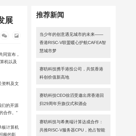
推荐新闻
发展
当少年的创意遇见城市的未来——
香港RISC-V联盟暖心护航CAFEA智
慧城市梦
）共同宣布，
计算机以及
赛昉科技携手港投公司，共筑香港
科创价值新高地
相关资料及文
赛昉科技CEO徐滔受邀出席香港回
归29周年升旗仪式和酒会
我们的开源
的合作。“
赛昉科技与希奥端计算达成合作：
单板计算机
共推RISC-V服务器CPU，抢占智能
生积极的影