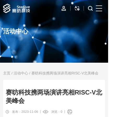
首页
活动中心
IP
边缘计算
数据中心
资源与支持
主页
/
活动中心
/ 赛昉科技携两场演讲亮相RISC-V北美峰会
公司
赛昉科技携两场演讲亮相RISC-V北
美峰会
发布：2023-11-06 丨
浏览：
0
丨