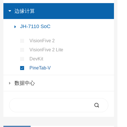
边缘计算
JH-7110 SoC
VisionFive 2
VisionFive 2 Lite
DevKit
PineTab-V
数据中心