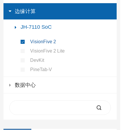
边缘计算
JH-7110 SoC
VisionFive 2
VisionFive 2 Lite
DevKit
PineTab-V
数据中心