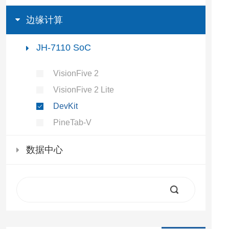
边缘计算
JH-7110 SoC
VisionFive 2
VisionFive 2 Lite
DevKit
PineTab-V
数据中心