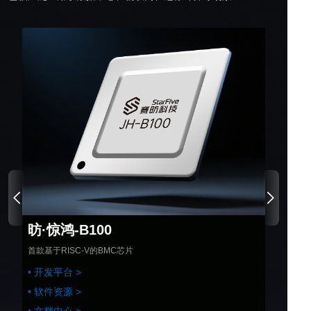
昉·惊鸿-B100
首款基于RISC-V的BMC芯片
• 开发平台 >
• 软件资源 >
• 文档中心 >