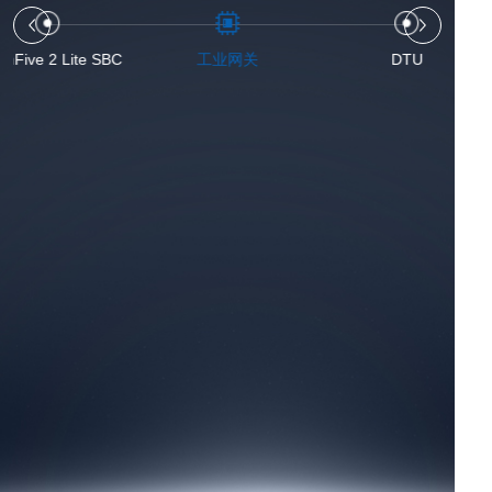
ionFive 2 Lite SBC
工业网关
DTU